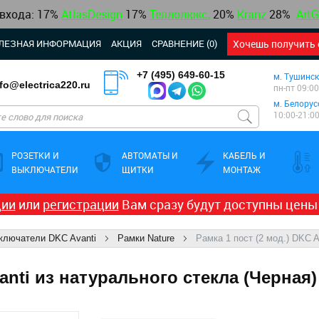
 входа: 17%
AtlasDesign
17
%
Теплолюкс
,
20%
Kranz
28%
ArtG
ЛЕЗНАЯ ИНФОРМАЦИЯ
АКЦИЯ
СРАВНЕНИЕ (0)
Хочешь получить 
+7 (495) 649-60-15
м. Тушинск
nfo@electrica220.ru
пн-пт 09:00
м. Белорус
10:00-21:0
РОЗЕТКИ И
АВТОМАТЫ И
КАБЕЛЬ И
ВЫКЛЮЧАТЕЛИ
ЩИТКИ
МОНТАЖ
ции
или
регистрации
Вам сразу будут доступны цены
ыключатели DKC Avanti
Рамки Nature
Рамка 1 пост (2 мод.) DKC A
vanti из натурального стекла (Черная)