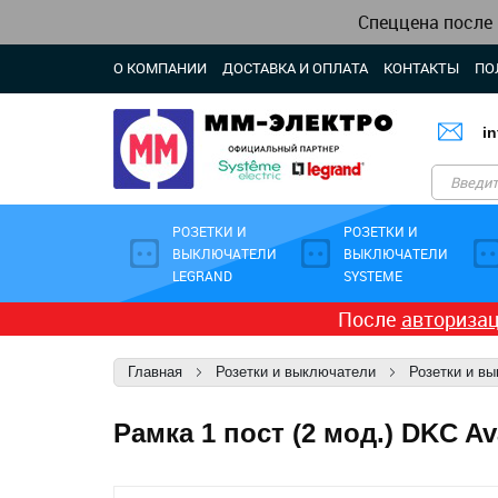
Спеццена после
О КОМПАНИИ
ДОСТАВКА И ОПЛАТА
КОНТАКТЫ
ПО
i
РОЗЕТКИ И
РОЗЕТКИ И
ВЫКЛЮЧАТЕЛИ
ВЫКЛЮЧАТЕЛИ
LEGRAND
SYSTEME
После
авториза
Главная
Розетки и выключатели
Розетки и в
Рамка 1 пост (2 мод.) DKC A