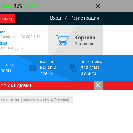
allery
32%
CHINT
Вход
/
Регистрация
скидку
ая:
Корзина
-18:00, сб-вс 10:00-18:30
ская
0 товаров
0 вс.-выходной
КАБЕЛЬ
ЭЛЕКТРИКА
ТЕПЛЫЕ
КАНАЛЫ
ДЛЯ ДОМА
ПОЛЫ
ЛЮЧКИ
И ОФИСА
 со скидками
vanti из натурального стекла (Черная)