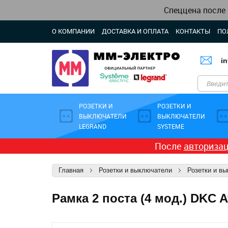
Спеццена после
О КОМПАНИИ
ДОСТАВКА И ОПЛАТА
КОНТАКТЫ
ПО
i
РОЗЕТКИ И
РОЗЕТКИ И
ВЫКЛЮЧАТЕЛИ
ВЫКЛЮЧАТЕЛИ
LEGRAND
SYSTEME
После
авториза
Главная
Розетки и выключатели
Розетки и в
Рамка 2 поста (4 мод.) DKC 