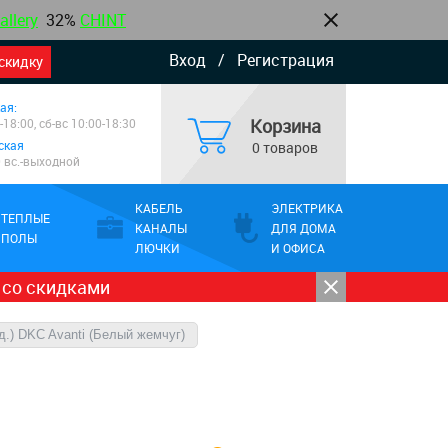
allery
32%
CHINT
Вход
/
Регистрация
скидку
ая:
Корзина
-18:00, сб-вс 10:00-18:30
ская
0 товаров
0 вс.-выходной
КАБЕЛЬ
ЭЛЕКТРИКА
ТЕПЛЫЕ
КАНАЛЫ
ДЛЯ ДОМА
ПОЛЫ
ЛЮЧКИ
И ОФИСА
 со скидками
д.) DKC Avanti (Белый жемчуг)