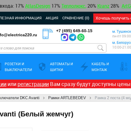
 входа: 17%
AtlasDesign
17
%
Теплолюкс
,
20%
Kranz
28%
ArtG
ЛЕЗНАЯ ИНФОРМАЦИЯ
АКЦИЯ
СРАВНЕНИЕ (0)
Хочешь получить 
+7 (495) 649-60-15
м. Тушинск
nfo@electrica220.ru
пн-пт 09:00
м. Белорус
10:00-21:0
РОЗЕТКИ И
АВТОМАТЫ И
КАБЕЛЬ И
ВЫКЛЮЧАТЕЛИ
ЩИТКИ
МОНТАЖ
ции
или
регистрации
Вам сразу будут доступны цены
ыключатели DKC Avanti
Рамки ARTLEBEDEV
Рамка 2 поста (4 мо
Avanti (Белый жемчуг)