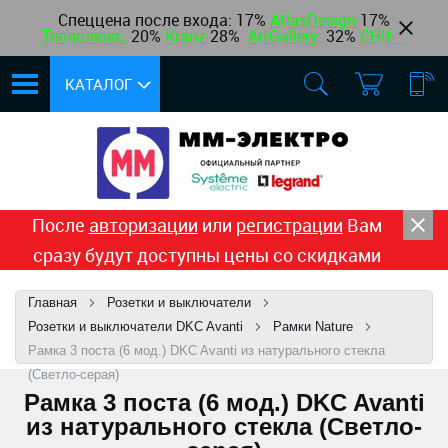
Спеццена после входа: 17%
AtlasDesign
17
%
Теплолюкс
,
20%
Kranz
28%
ArtGallery
32%
CHINT
КАТАЛОГ
После
авторизации
или
регистрации
Вам
сразу будут доступны цены со скидками
Главная
Розетки и выключатели
Розетки и выключатели DKC Avanti
Рамки Nature
Рамка 3 поста (6 мод.) DKC Avanti из натурального стекла
(Светло-серая)
Рамка 3 поста (6 мод.) DKC Avanti
из натурального стекла (Светло-