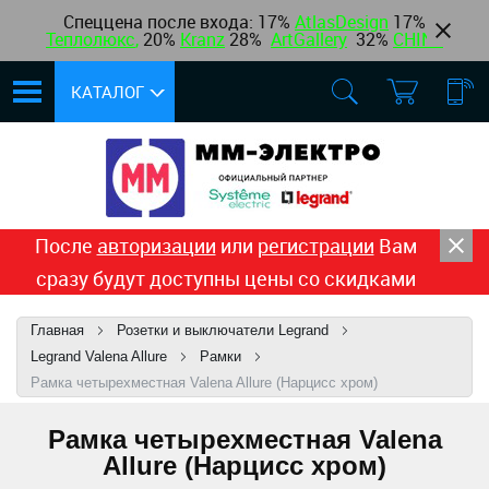
Спеццена после входа: 17%
AtlasDesign
17
%
Теплолюкс
,
20%
Kranz
28%
ArtGallery
32%
CHINT
КАТАЛОГ
После
авторизации
или
регистрации
Вам
сразу будут доступны цены со скидками
Главная
Розетки и выключатели Legrand
Legrand Valena Allure
Рамки
Рамка четырехместная Valena Allure (Нарцисс хром)
Рамка четырехместная Valena
Allure (Нарцисс хром)