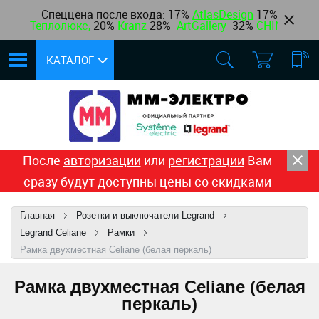
Спеццена после входа: 17%
AtlasDesign
17
%
Теплолюкс
,
20%
Kranz
28%
ArtGallery
32%
CHINT
КАТАЛОГ
После
авторизации
или
регистрации
Вам
сразу будут доступны цены со скидками
Главная
Розетки и выключатели Legrand
Legrand Celiane
Рамки
Рамка двухместная Celiane (белая перкаль)
Рамка двухместная Celiane (белая
перкаль)