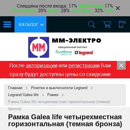
Спеццена после входа: 17%
AtlasDesign
17
%
Теплолюкс
,
20%
Kranz
28%
ArtGallery
32%
CHINT
КАТАЛОГ
После
авторизации
или
регистрации
Вам
сразу будут доступны цены со скидками
Главная
Розетки и выключатели Legrand
Legrand Galea life
Рамки
Рамка Galea life четырехместная горизонтальная (темная
бронза)
Рамка Galea life четырехместная
горизонтальная (темная бронза)