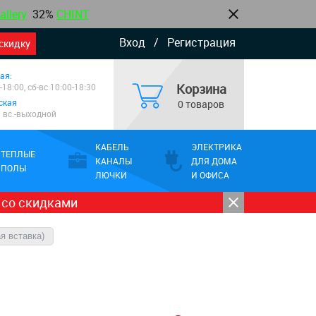
allery
32%
CHINT
Вход
/
Регистрация
скидку
ая:
Корзина
-18:00, сб-вс 10:00-18:30
ская
0 товаров
0 вс.-выходной
КАБЕЛЬ
ЭЛЕКТРИКА
ТЕПЛЫЕ
КАНАЛЫ
ДЛЯ ДОМА
ПОЛЫ
ЛЮЧКИ
И ОФИСА
 со скидками
я вставка)