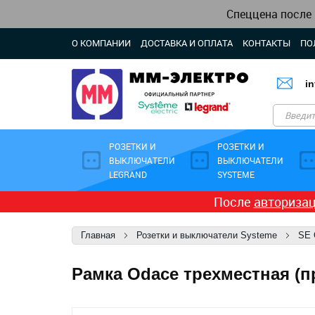
Спеццена после
О КОМПАНИИ
ДОСТАВКА И ОПЛАТА
КОНТАКТЫ
ПО
i
РОЗЕТКИ И
РОЗЕТКИ И
ВЫКЛЮЧАТЕЛИ
ВЫКЛЮЧАТЕЛИ
LEGRAND
SYSTEME
После
авториза
Главная
Розетки и выключатели Systeme
SE 
Рамка Odace трехместная (п