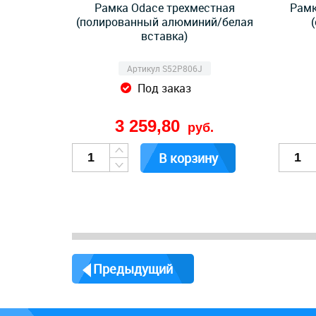
Рамка Odace трехместная
Рамк
(полированный алюминий/белая
вставка)
Артикул S52P806J
Под заказ
3 259,80
руб.
В корзину
Предыдущий