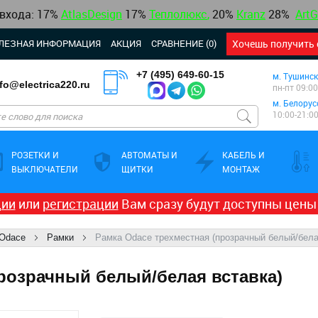
 входа: 17%
AtlasDesign
17
%
Теплолюкс
,
20%
Kranz
28%
ArtG
ЛЕЗНАЯ ИНФОРМАЦИЯ
АКЦИЯ
СРАВНЕНИЕ (0)
Хочешь получить 
+7 (495) 649-60-15
м. Тушинск
nfo@electrica220.ru
пн-пт 09:00
м. Белорус
10:00-21:0
РОЗЕТКИ И
АВТОМАТЫ И
КАБЕЛЬ И
ВЫКЛЮЧАТЕЛИ
ЩИТКИ
МОНТАЖ
ции
или
регистрации
Вам сразу будут доступны цены
Odace
Рамки
Рамка Odace трехместная (прозрачный белый/бела
розрачный белый/белая вставка)