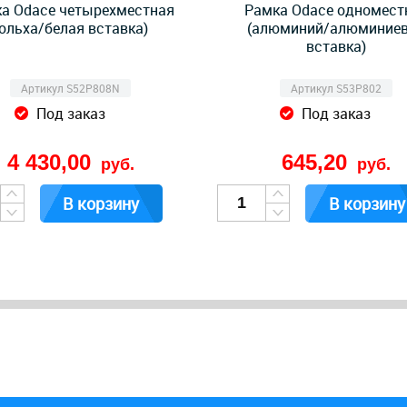
а Odace четырехместная
Рамка Odace одномест
(ольха/белая вставка)
(алюминий/алюминие
вставка)
Артикул S52P808N
Артикул S53P802
Под заказ
Под заказ
4 430,00
645,20
руб.
руб.
В корзину
В корзину