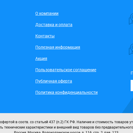
О компании
Доставка и оплата
Контакты
Полезная информация
Акция
Пользовательское соглашение
П
Публичная оферта
Политика конфиденциальности
ертой в соотв. со статьей 437 (п.2) ГК РФ. Наличие и стоимость товаров у
ь технические характеристики и внешний вид товаров без предварительног
Россия, Москва, Волоколамское шоссе, д. 116, стр. 2, пав. 123.