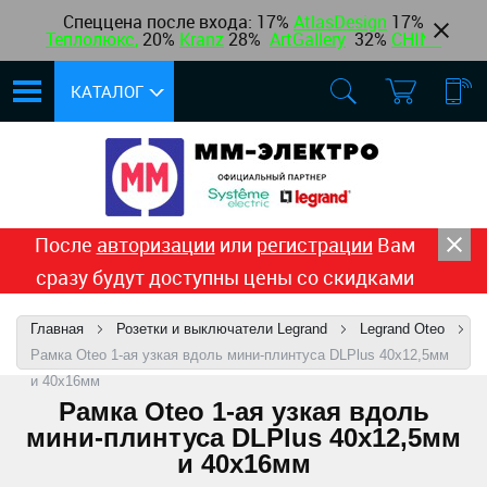
Спеццена после входа: 17%
AtlasDesign
17
%
Теплолюкс
,
20%
Kranz
28%
ArtGallery
32%
CHINT
КАТАЛОГ
После
авторизации
или
регистрации
Вам
сразу будут доступны цены со скидками
Главная
Розетки и выключатели Legrand
Legrand Oteo
Рамка Oteo 1-ая узкая вдоль мини-плинтуса DLPlus 40x12,5мм
и 40х16мм
Рамка Oteo 1-ая узкая вдоль
мини-плинтуса DLPlus 40x12,5мм
и 40х16мм