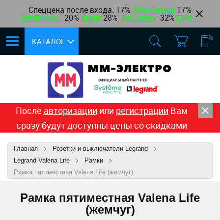
Спеццена после входа: 17%
AtlasDesign
17
%
Теплолюкс
,
20%
Kranz
28%
ArtGallery
32%
CHINT
КАТАЛОГ
После
авторизации
или
регистрации
Вам
сразу будут доступны цены со скидками
Главная
Розетки и выключатели Legrand
Legrand Valena Life
Рамки
Рамка пятиместная Valena Life (жемчуг)
Рамка пятиместная Valena Life
(жемчуг)