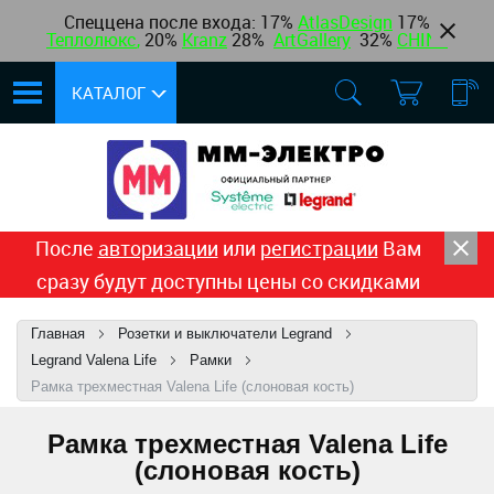
Спеццена после входа: 17%
AtlasDesign
17
%
Теплолюкс
,
20%
Kranz
28%
ArtGallery
32%
CHINT
КАТАЛОГ
После
авторизации
или
регистрации
Вам
сразу будут доступны цены со скидками
Главная
Розетки и выключатели Legrand
Legrand Valena Life
Рамки
Рамка трехместная Valena Life (слоновая кость)
Рамка трехместная Valena Life
(слоновая кость)