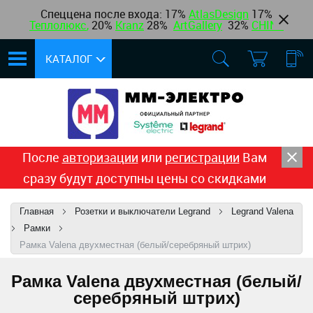
Спеццена после входа: 17%
AtlasDesign
17
%
Теплолюкс
,
20%
Kranz
28%
ArtGallery
32%
CHINT
КАТАЛОГ
После
авторизации
или
регистрации
Вам
сразу будут доступны цены со скидками
Главная
Розетки и выключатели Legrand
Legrand Valena
Рамки
Рамка Valena двухместная (белый/серебряный штрих)
Рамка Valena двухместная (белый/
серебряный штрих)