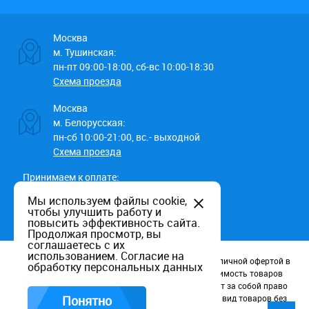
Москва
м. Тушинская:
пн-пт 09:00-18:00, сб-вс 10:00-18:30
Схема проезда
Москва
м. Белорусская:
пн-сб 10:00-21:00, вс.- выходной
Схема проезда
Принимаем к оплате:
Мы используем файлы cookie,
чтобы улучшить работу и
повысить эффективность сайта.
Продолжая просмотр, вы
соглашаетесь с их
использованием.
Согласие на
Данный информационный ресурс не является публичной офертой в
обработку персональных данных
соотв. со статьей 437 (п.2) ГК РФ. Наличие и стоимость товаров
уточняйте по телефону. Производители оставляют за собой право
изменять технические характеристики и внешний вид товаров без
Понятно