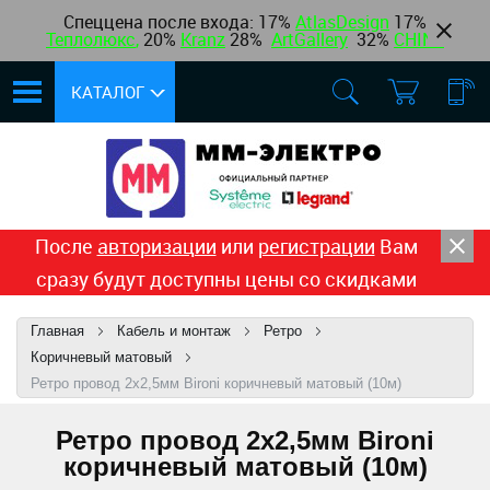
Спеццена после входа: 17%
AtlasDesign
17
%
Теплолюкс
,
20%
Kranz
28%
ArtGallery
32%
CHINT
КАТАЛОГ
После
авторизации
или
регистрации
Вам
сразу будут доступны цены со скидками
Главная
Кабель и монтаж
Ретро
Коричневый матовый
Ретро провод 2х2,5мм Bironi коричневый матовый (10м)
Ретро провод 2х2,5мм Bironi
коричневый матовый (10м)