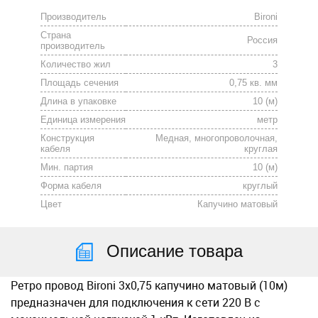
Производитель
Bironi
Страна
Россия
производитель
Количество жил
3
Площадь сечения
0,75 кв. мм
Длина в упаковке
10 (м)
Единица измерения
метр
Конструкция
Медная, многопроволочная,
кабеля
круглая
Мин. партия
10 (м)
Форма кабеля
круглый
Цвет
Капучино матовый
Описание товара
Ретро провод Bironi
3х0,75
капучино матовый (10м)
предназначен для подключения к сети 220 В с