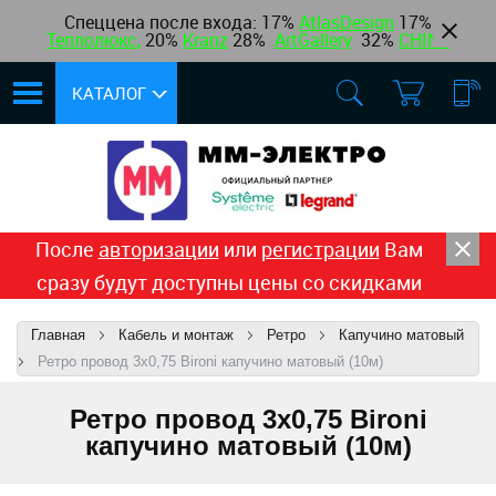
Спеццена после входа: 17%
AtlasDesign
17
%
Теплолюкс
,
20%
Kranz
28%
ArtGallery
32%
CHINT
КАТАЛОГ
После
авторизации
или
регистрации
Вам
сразу будут доступны цены со скидками
Главная
Кабель и монтаж
Ретро
Капучино матовый
Ретро провод 3х0,75 Bironi капучино матовый (10м)
Ретро провод 3х0,75 Bironi
капучино матовый (10м)