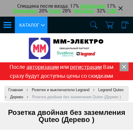
Спеццена после входа: 17%
AtlasDesign
17
%
Теплолюкс
,
20%
Kranz
28%
ArtGallery
32%
CHINT
КАТАЛОГ
После
авторизации
или
регистрации
Вам
сразу будут доступны цены со скидками
Главная
Розетки и выключатели Legrand
Legrand Quteo
Дерево
Розетка двойная без заземления Quteo (Дерево )
Розетка двойная без заземления
Quteo (Дерево )