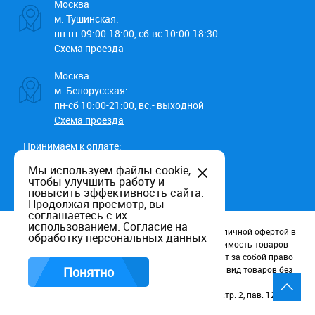
Москва
м. Тушинская:
пн-пт 09:00-18:00, сб-вс 10:00-18:30
Схема проезда
Москва
м. Белорусская:
пн-сб 10:00-21:00, вс.- выходной
Схема проезда
Принимаем к оплате:
Мы используем файлы cookie,
чтобы улучшить работу и
повысить эффективность сайта.
Продолжая просмотр, вы
соглашаетесь с их
использованием.
Согласие на
Данный информационный ресурс не является публичной офертой в
обработку персональных данных
соотв. со статьей 437 (п.2) ГК РФ. Наличие и стоимость товаров
уточняйте по телефону. Производители оставляют за собой право
изменять технические характеристики и внешний вид товаров без
Понятно
предварительного уведомления.
Россия, Москва, Волоколамское шоссе, д. 116, стр. 2, пав. 123.