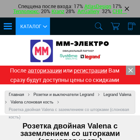
Спеццена после входа: 17%
AtlasDesign
17
%
Теплолюкс
,
20%
Kranz
28%
ArtGallery
32%
CHINT
КАТАЛОГ
После
авторизации
или
регистрации
Вам
сразу будут доступны цены со скидками
Главная
Розетки и выключатели Legrand
Legrand Valena
Valena cлоновая кость
Розетка двойная Valena с заземлением со шторками (слоновая
кость)
Розетка двойная Valena с
заземлением со шторками