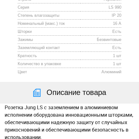
Серия
LS 990
Степень влагозащиты
IP 20
Номинальный (макс.) ток
16 А
Шторки
Есть
Зажимы
Безвинтовые
Заземляющий контакт
Есть
Кратность
1 шт
Количество в упаковке
1 шт
Цвет
Алюминий
Описание товара
Розетка Jung LS с заземлением в алюминиевом
исполнении оборудована инновационными шторками,
обеспечивающими надежную защиту от случайных
прикосновений и обеспечивающими безопасность в
использовании.