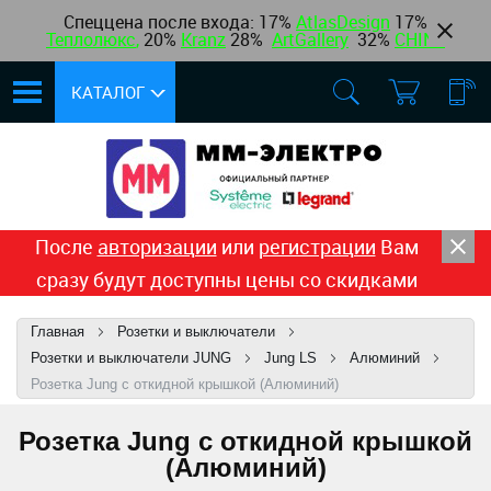
Спеццена после входа: 17%
AtlasDesign
17
%
Теплолюкс
,
20%
Kranz
28%
ArtGallery
32%
CHINT
КАТАЛОГ
После
авторизации
или
регистрации
Вам
сразу будут доступны цены со скидками
Главная
Розетки и выключатели
Розетки и выключатели JUNG
Jung LS
Алюминий
Розетка Jung с откидной крышкой (Алюминий)
Розетка Jung с откидной крышкой
(Алюминий)