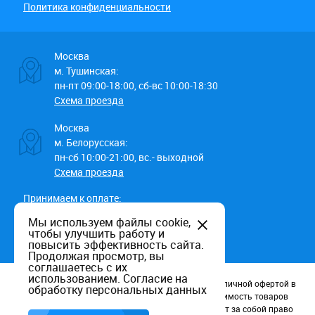
Политика конфиденциальности
Москва
м. Тушинская:
пн-пт 09:00-18:00, сб-вс 10:00-18:30
Схема проезда
Москва
м. Белорусская:
пн-сб 10:00-21:00, вс.- выходной
Схема проезда
Принимаем к оплате:
Мы используем файлы cookie,
чтобы улучшить работу и
повысить эффективность сайта.
Продолжая просмотр, вы
соглашаетесь с их
использованием.
Согласие на
Данный информационный ресурс не является публичной офертой в
обработку персональных данных
соотв. со статьей 437 (п.2) ГК РФ. Наличие и стоимость товаров
уточняйте по телефону. Производители оставляют за собой право