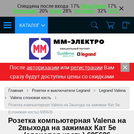
Спеццена после входа: 17%
AtlasDesign
17
%
Теплолюкс
,
20%
Kranz
28%
ArtGallery
32%
CHINT
КАТАЛОГ
После
авторизации
или
регистрации
Вам
сразу будут доступны цены со скидками
Главная
Розетки и выключатели Legrand
Legrand Valena
Valena cлоновая кость
Розетка компьютерная Valena на 2выхода на зажимах Кат 5е
(слоновая кость) 695626
Розетка компьютерная Valena на
2выхода на зажимах Кат 5е