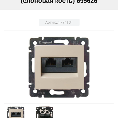
(слоновая кость) 695626
Артикул 774131