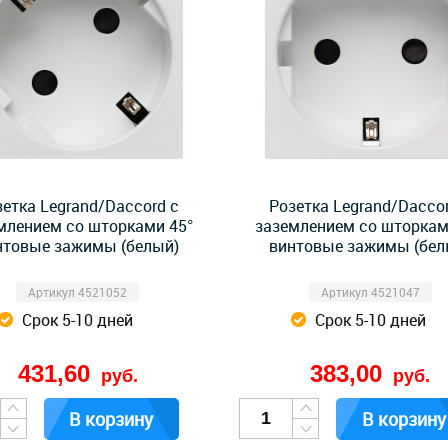
зетка Legrand/Daccord с
Розетка Legrand/Daccor
млением со шторками 45°
заземлением со шторкам
нтовые зажимы (белый)
винтовые зажимы (бел
Артикул 4521052
Артикул 4521047
Срок 5-10 дней
Срок 5-10 дней
431,60
383,00
руб.
руб.
В корзину
В корзину