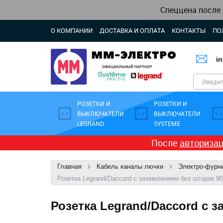
Спеццена после
О КОМПАНИИ
ДОСТАВКА И ОПЛАТА
КОНТАКТЫ
ПО
i
РОЗЕТКИ И
РОЗЕТКИ И
ВЫКЛЮЧАТЕЛИ
ВЫКЛЮЧАТЕЛИ
LEGRAND
SYSTEME
После
авториза
Главная
Кабель каналы лючки
Электро-фурни
Розетка Legrand/Daccord с заземлением без шторок 9
Розетка Legrand/Daccord с 