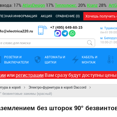
 входа: 17%
AtlasDesign
17
%
Теплолюкс
,
20%
Kranz
28%
ArtG
ЛЕЗНАЯ ИНФОРМАЦИЯ
АКЦИЯ
СРАВНЕНИЕ (0)
Хочешь получить 
+7 (495) 649-60-15
м. Тушинск
nfo@electrica220.ru
пн-пт 09:00
м. Белорус
10:00-21:0
РОЗЕТКИ И
АВТОМАТЫ И
КАБЕЛЬ И
ВЫКЛЮЧАТЕЛИ
ЩИТКИ
МОНТАЖ
ции
или
регистрации
Вам сразу будут доступны цены
тура в короб
Электро-фурнитура в короб Daccord
0° безвинтовые зажимы (красный)
заземлением без шторок 90° безвинт