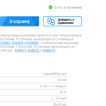
Есть в наличии
Добавить к
В корзину
сравнению
Кабельными каналами серии DLP: для типоразмеров
 65х150мм. Установка производится с помощью
010952
,
010954
и
010956
). • Кабельными каналами
100х50мм, 130х50 мм. Установка производится с
лей (арт.
638071
,
638072
, и
638073
).
Legrand/Daccord
Китай
1 пост = 2 модуля
16 А
1...2.5 мм²
45х45 мм