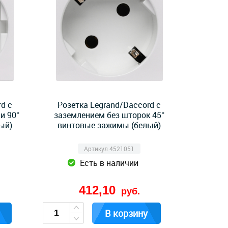
d с
Розетка Legrand/Daccord с
и 90°
заземлением без шторок 45°
ый)
винтовые зажимы (белый)
Артикул 4521051
Есть в наличии
412,10
руб.
В корзину