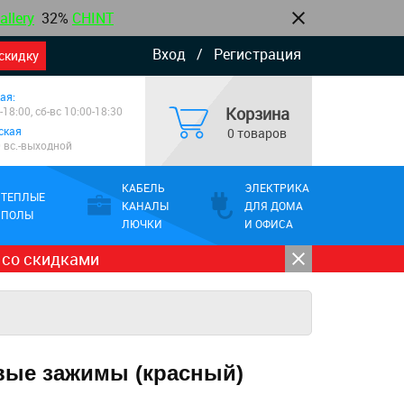
allery
32%
CHINT
Вход
/
Регистрация
скидку
ая:
Корзина
-18:00, сб-вс 10:00-18:30
ская
0 товаров
0 вс.-выходной
КАБЕЛЬ
ЭЛЕКТРИКА
ТЕПЛЫЕ
КАНАЛЫ
ДЛЯ ДОМА
ПОЛЫ
ЛЮЧКИ
И ОФИСА
 со скидками
овые зажимы (красный)