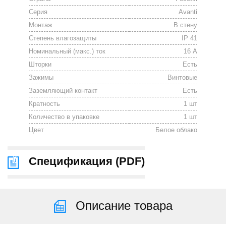
Серия
Avanti
Монтаж
В стену
Степень влагозащиты
IP 41
Номинальный (макс.) ток
16 А
Шторки
Есть
Зажимы
Винтовые
Заземляющий контакт
Есть
Кратность
1 шт
Количество в упаковке
1 шт
Цвет
Белое облако
Спецификация (
PDF
)
Описание товара