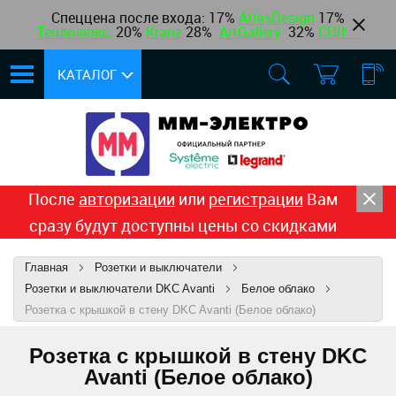
Спеццена после входа: 17%
AtlasDesign
17
%
Теплолюкс
,
20%
Kranz
28%
ArtGallery
32%
CHINT
КАТАЛОГ
После
авторизации
или
регистрации
Вам
сразу будут доступны цены со скидками
Главная
Розетки и выключатели
Розетки и выключатели DKC Avanti
Белое облако
Розетка с крышкой в стену DKC Avanti (Белое облако)
Розетка с крышкой в стену DKC
Avanti (Белое облако)