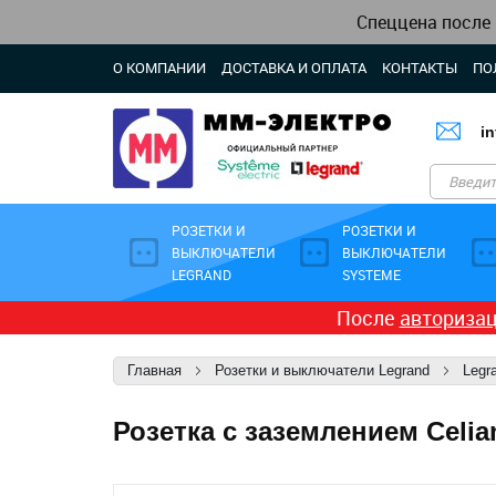
Спеццена после
О КОМПАНИИ
ДОСТАВКА И ОПЛАТА
КОНТАКТЫ
ПО
i
РОЗЕТКИ И
РОЗЕТКИ И
ВЫКЛЮЧАТЕЛИ
ВЫКЛЮЧАТЕЛИ
LEGRAND
SYSTEME
После
авториза
Главная
Розетки и выключатели Legrand
Legr
Розетка с заземлением Celi