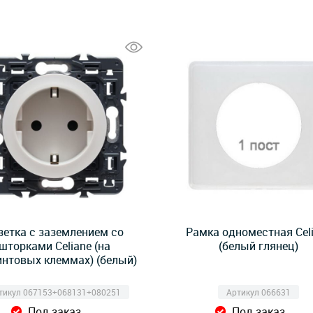
зетка с заземлением со
Рамка одноместная Cel
шторками Celiane (на
(белый глянец)
интовых клеммах) (белый)
тикул 067153+068131+080251
Артикул 066631
Под заказ
Под заказ