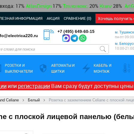
 входа: 17%
AtlasDesign
17
%
Теплолюкс
,
20%
Kranz
28%
ArtG
ЛЕЗНАЯ ИНФОРМАЦИЯ
АКЦИЯ
СРАВНЕНИЕ (0)
Хочешь получить 
+7 (495) 649-60-15
м. Тушинск
nfo@electrica220.ru
пн-пт 09:00
м. Белорус
10:00-21:0
РОЗЕТКИ И
АВТОМАТЫ И
КАБЕЛЬ И
ВЫКЛЮЧАТЕЛИ
ЩИТКИ
МОНТАЖ
ции
или
регистрации
Вам сразу будут доступны цены
and Celiane
Белый
Розетка с заземлением Celiane с плоской лиц
ane с плоской лицевой панелью (бел