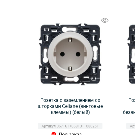
Розетка с заземлением со
Ро
шторками Celiane (винтовые
клеммы) (белый)
безв
Артикул 067161+068131+080251
Ар
Под заказ