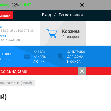
allery
32%
CHINT
Вход
/
Регистрация
скидку
ая:
Корзина
-18:00, сб-вс 10:00-18:30
ская
0 товаров
0 вс.-выходной
КАБЕЛЬ
ЭЛЕКТРИКА
ТЕПЛЫЕ
КАНАЛЫ
ДЛЯ ДОМА
ПОЛЫ
ЛЮЧКИ
И ОФИСА
 со скидками
евой панелью (белый)
ый)