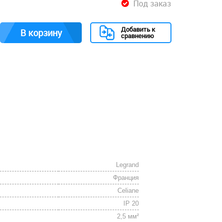
Под заказ
Добавить к
В корзину
сравнению
Legrand
Франция
Celiane
IP 20
2,5 мм²