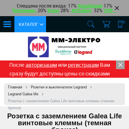
Спеццена после входа: 17%
AtlasDesign
17
%
Теплолюкс
,
20%
Kranz
28%
ArtGallery
32%
CHINT
КАТАЛОГ
После
авторизации
или
регистрации
Вам
сразу будут доступны цены со скидками
Главная
Розетки и выключатели Legrand
Legrand Galea life
Розетка с заземлением Galea Life винтовые клеммы (темная
бронза)
Розетка с заземлением Galea Life
винтовые клеммы (темная