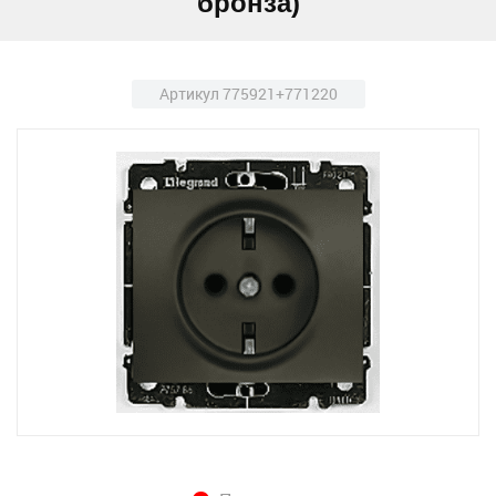
бронза)
Артикул 775921+771220