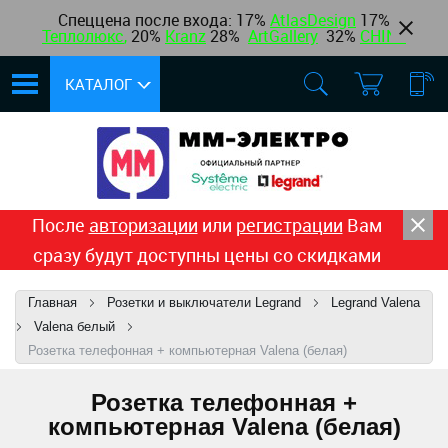
Спеццена после входа: 17%
AtlasDesign
17
%
Теплолюкс
,
20%
Kranz
28%
ArtGallery
32%
CHINT
КАТАЛОГ
После
авторизации
или
регистрации
Вам
сразу будут доступны цены со скидками
Главная
Розетки и выключатели Legrand
Legrand Valena
Valena белый
Розетка телефонная + компьютерная Valena (белая)
Розетка телефонная +
компьютерная Valena (белая)