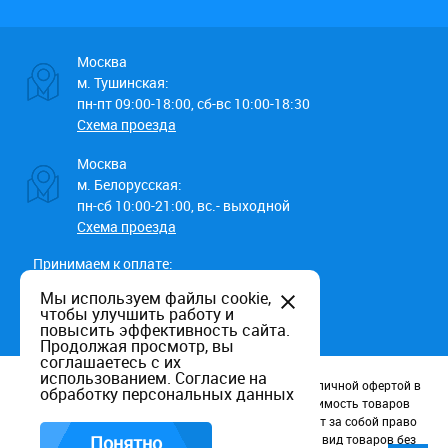
Москва
м. Тушинская:
пн-пт 09:00-18:00, сб-вс 10:00-18:30
Схема проезда
Москва
м. Белорусская:
пн-сб 10:00-21:00, вс.- выходной
Схема проезда
Принимаем к оплате:
Мы используем файлы cookie,
чтобы улучшить работу и
повысить эффективность сайта.
Продолжая просмотр, вы
соглашаетесь с их
использованием.
Согласие на
Данный информационный ресурс не является публичной офертой в
обработку персональных данных
соотв. со статьей 437 (п.2) ГК РФ. Наличие и стоимость товаров
уточняйте по телефону. Производители оставляют за собой право
изменять технические характеристики и внешний вид товаров без
Понятно