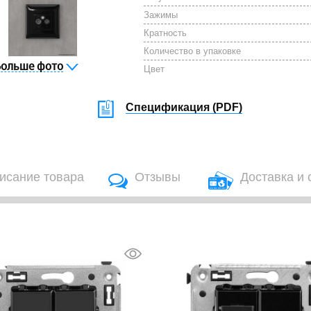
Зажимы
Кратность
Количество в упаковке
Больше фото
Цвет
Спецификация (
PDF
)
исание товара
Отзывы
Доставка и 