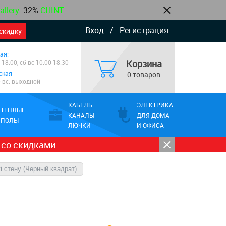
allery
32%
CHINT
Вход
/
Регистрация
скидку
ая:
Корзина
-18:00, сб-вс 10:00-18:30
ская
0 товаров
0 вс.-выходной
КАБЕЛЬ
ЭЛЕКТРИКА
ТЕПЛЫЕ
КАНАЛЫ
ДЛЯ ДОМА
ПОЛЫ
ЛЮЧКИ
И ОФИСА
 со скидками
i стену (Черный квадрат)