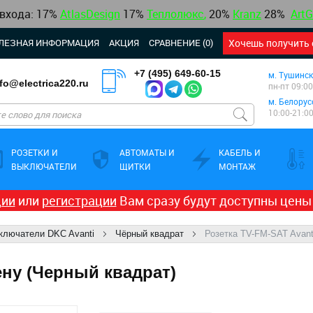
 входа: 17%
AtlasDesign
17
%
Теплолюкс
,
20%
Kranz
28%
ArtG
ЛЕЗНАЯ ИНФОРМАЦИЯ
АКЦИЯ
СРАВНЕНИЕ (0)
Хочешь получить 
+7 (495) 649-60-15
м. Тушинск
nfo@electrica220.ru
пн-пт 09:00
м. Белорус
10:00-21:0
РОЗЕТКИ И
АВТОМАТЫ И
КАБЕЛЬ И
ВЫКЛЮЧАТЕЛИ
ЩИТКИ
МОНТАЖ
ции
или
регистрации
Вам сразу будут доступны цены
ыключатели DKC Avanti
Чёрный квадрат
Розетка TV-FM-SAT Avant
ену (Черный квадрат)