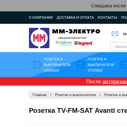
Спеццена после
О КОМПАНИИ
ДОСТАВКА И ОПЛАТА
КОНТАКТЫ
ПО
i
РОЗЕТКИ И
РОЗЕТКИ И
ВЫКЛЮЧАТЕЛИ
ВЫКЛЮЧАТЕЛИ
LEGRAND
SYSTEME
После
авториза
Главная
Розетки и выключатели
Розетки и в
Розетка TV-FM-SAT Avanti ст