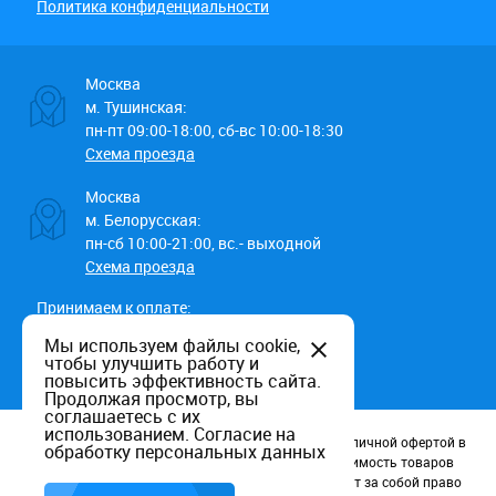
Политика конфиденциальности
Москва
м. Тушинская:
пн-пт 09:00-18:00, сб-вс 10:00-18:30
Схема проезда
Москва
м. Белорусская:
пн-сб 10:00-21:00, вс.- выходной
Схема проезда
Принимаем к оплате:
Мы используем файлы cookie,
чтобы улучшить работу и
повысить эффективность сайта.
Продолжая просмотр, вы
соглашаетесь с их
использованием.
Согласие на
Данный информационный ресурс не является публичной офертой в
обработку персональных данных
соотв. со статьей 437 (п.2) ГК РФ. Наличие и стоимость товаров
уточняйте по телефону. Производители оставляют за собой право