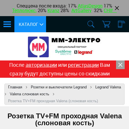
Спеццена после входа: 17%
AtlasDesign
17
%
Теплолюкс
,
20%
Kranz
28%
ArtGallery
32%
CHINT
КАТАЛОГ
После
авторизации
или
регистрации
Вам
сразу будут доступны цены со скидками
Главная
Розетки и выключатели Legrand
Legrand Valena
Valena cлоновая кость
Розетка TV+FM проходная Valena (слоновая кость)
Розетка TV+FM проходная Valena
(слоновая кость)