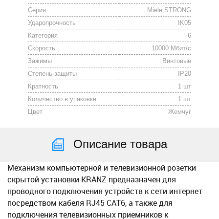
Серия
Miele STRONG
Ударопрочность
IK05
Категория
6
Скорость
10000 Мбит/с
Зажимы
Винтовые
Степень защиты
IP20
Кратность
1 шт
Количество в упаковке
1 шт
Цвет
Жемчуг
Описание товара
Меxанизм компьютерной и телевизионной розетки
скрытой установки KRANZ предназначен для
проводного подключения устройств к сети интернет
посредством кабеля RJ45 CAT6, а также для
подключения телевизионныx приемников к