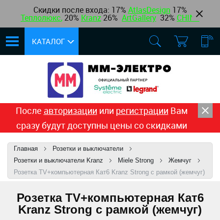
Скидки после входа: 17%
AtlasDesign
17
%
Теплолюкс
,
20%
Kranz
26%
ArtGallery
32%
CHINT
КАТАЛОГ
После
авторизации
или
регистрации
Вам
сразу будут доступны цены со скидками
Главная
Розетки и выключатели
Розетки и выключатели Kranz
Miele Strong
Жемчуг
Розетка TV+компьютерная Кат6 Kranz Strong с рамкой (жемчуг)
Розетка TV+компьютерная Кат6
Kranz Strong с рамкой (жемчуг)