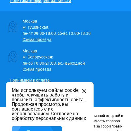
Политика конфиденциальности
Москва
м. Тушинская:
пн-пт 09:00-18:00, сб-вс 10:00-18:30
Схема проезда
Москва
м. Белорусская:
пн-сб 10:00-21:00, вс.- выходной
Схема проезда
Принимаем к оплате:
Мы используем файлы cookie,
чтобы улучшить работу и
повысить эффективность сайта.
Продолжая просмотр, вы
соглашаетесь с их
использованием.
Согласие на
Данный информационный ресурс не является публичной офертой в
обработку персональных данных
соотв. со статьей 437 (п.2) ГК РФ. Наличие и стоимость товаров
уточняйте по телефону. Производители оставляют за собой право