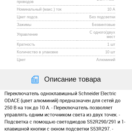
проводов
Номинальный (макс.) ток
10 А
Цвет подсв.
Без подсветки
Зажимы
Безвинтовые
С одного/двух
Управление
мест
Кратность
1 шт
Количество в упаковке
10 шт
Цвет
Алюминий
Описание товара
Переключатель одноклавишный Schneider Electric
ODACE (цвет алюминий) предназначен для сетей до
250 В на ток до 10 А. - Переключатель позволяет
управлять одним источником света из двух точек. -
Подсветка c помощью светодиодов S52R290/291 и 1-
клавишной кнопки с окном подсветки S53R297. -