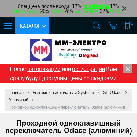
Спеццена после входа: 17%
AtlasDesign
17
%
Теплолюкс
,
20%
Kranz
28%
ArtGallery
32%
CHINT
КАТАЛОГ
После
авторизации
или
регистрации
Вам
сразу будут доступны цены со скидками
Главная
Розетки и выключатели Systeme
SE Odace
Алюминий
Проходной одноклавишный переключатель Odace (алюминий)
Проходной одноклавишный
переключатель Odace (алюминий)