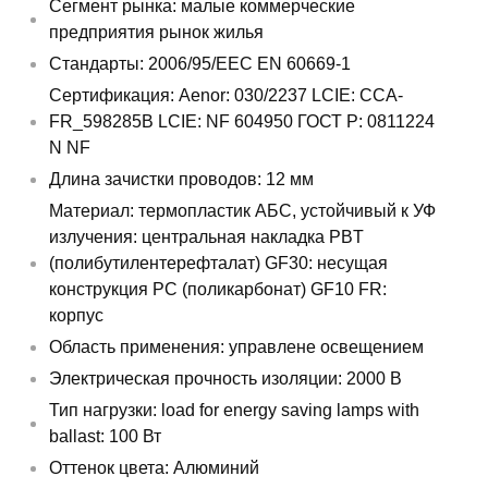
Сегмент рынка: малые коммерческие
предприятия рынок жилья
Стандарты: 2006/95/EEC EN 60669-1
Сертификация: Aenor: 030/2237 LCIE: CCA-
FR_598285B LCIE: NF 604950 ГОСТ Р: 0811224
N NF
Длина зачистки проводов: 12 мм
Материал: термопластик АБС, устойчивый к УФ
излучения: центральная накладка PBT
(полибутилентерефталат) GF30: несущая
конструкция PC (поликарбонат) GF10 FR:
корпус
Область применения: управлене освещением
Электрическая прочность изоляции: 2000 В
Тип нагрузки: load for energy saving lamps with
ballast: 100 Вт
Оттенок цвета: Алюминий