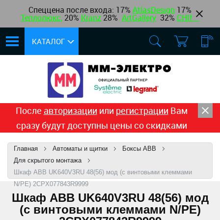
Спеццена после входа: 17%
AtlasDesign
17
%
Теплолюкс
,
20%
Kranz
28%
ArtGallery
32%
CHINT
КАТАЛОГ
После
авторизации
или
регистрации
Вам
сразу будут доступны цены со скидками
Главная
Автоматы и щитки
Боксы ABB
Для скрытого монтажа
Шкаф ABB UK640V3RU 48(56) мод (с винтовыми клеммами
N/PE) 2CPX077843R9999
Шкаф ABB UK640V3RU 48(56) мод
(с винтовыми клеммами N/PE)