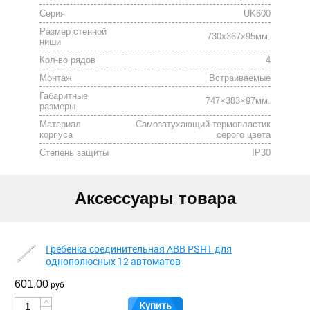
Серия
UK600
Размер стенной
730x367x95мм.
ниши
Кол-во рядов
4
Монтаж
Встраиваемые
Габаритные
747×383×97мм.
размеры
Материал
Cамозатухающий термопластик
корпуса
серого цвета
Степень защиты
IP30
Аксессуары товара
Гребенка соединительная ABB PSH1 для
однополюсных 12 автоматов
601,00
руб
Купить