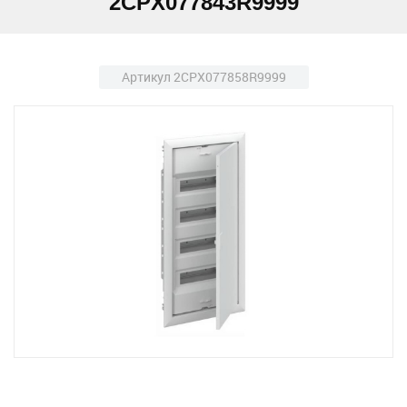
2CPX077843R9999
Артикул 2CPX077858R9999