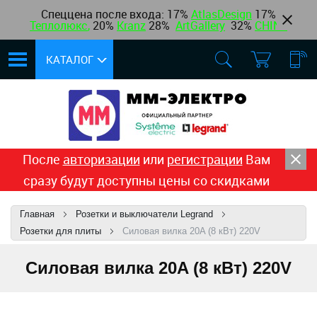
Спеццена после входа: 17%
AtlasDesign
17
%
Теплолюкс
,
20%
Kranz
28%
ArtGallery
32%
CHINT
КАТАЛОГ
После
авторизации
или
регистрации
Вам
сразу будут доступны цены со скидками
Главная
Розетки и выключатели Legrand
Розетки для плиты
Силовая вилка 20A (8 кВт) 220V
Силовая вилка 20A (8 кВт) 220V