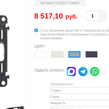
Артикул 752060+754882
8 517,10
руб.
Со встроенной защитой от перегрузок и к
При включении устанавливается уровень 
отключением
Цвет:
Задать вопрос:
Производитель
Страна
Серия
Мощность