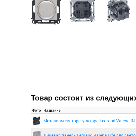
Товар состоит из следующи
Фото
Название
Механизм светорегулятора Legrand Valena IN
Лицевая панель Legrand Valena Life для све