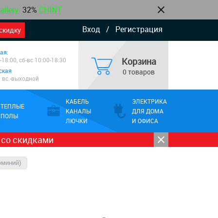
allery
32%
CHINT
Вход
/
Регистрация
скидку
ая:
Корзина
-18:00, сб-вс 10:00-18:30
ская
0 товаров
0 вс.-выходной
КАБЕЛЬ
ЭЛЕКТРИКА
ТЕПЛЫЕ
КАНАЛЫ
ДЛЯ ДОМА
ПОЛЫ
ЛЮЧКИ
И ОФИСА
 со скидками
юминий)