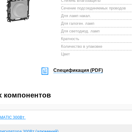
Степень влагозащиты
Сечение подсоединяемых проводов
Для ламп накал.
Для галоген. ламп
Для светодиод. ламп
Кратность
Количество в упаковке
Цвет
Спецификация (
PDF
)
х компонентов
'MATIC 300Вт.
торегулятора 300Вт (алюминий)