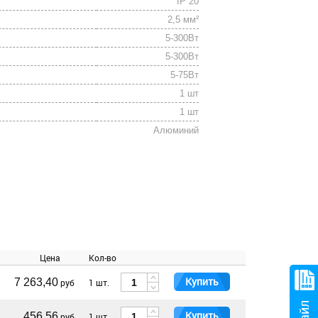
IP 20
2,5 мм²
5-300Вт
5-300Вт
5-75Вт
1 шт
1 шт
Алюминий
Цена
Кол-во
Купить
7 263,40
руб
1 шт.
Купить
456,56
руб
1 шт.