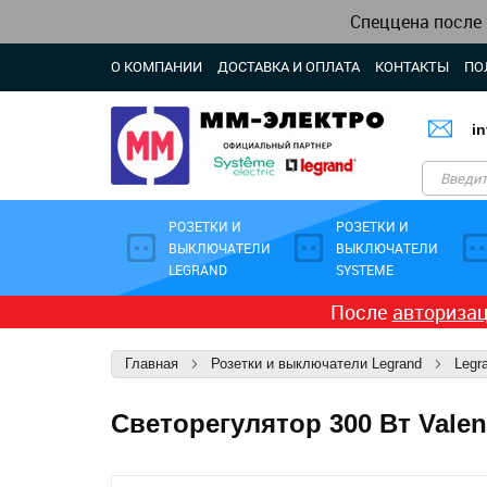
Спеццена после
О КОМПАНИИ
ДОСТАВКА И ОПЛАТА
КОНТАКТЫ
ПО
i
РОЗЕТКИ И
РОЗЕТКИ И
ВЫКЛЮЧАТЕЛИ
ВЫКЛЮЧАТЕЛИ
LEGRAND
SYSTEME
После
авториза
Главная
Розетки и выключатели Legrand
Legra
Светорегулятор 300 Вт Valen