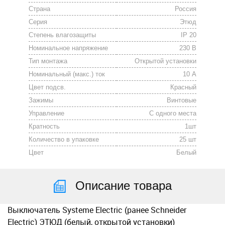
Страна
Россия
Серия
Этюд
Степень влагозащиты
IP 20
Номинальное напряжение
230 В
Тип монтажа
Открытой установки
Номинальный (макс.) ток
10 А
Цвет подсв.
Красный
Зажимы
Винтовые
Управление
С одного места
Кратность
1шт
Количество в упаковке
25 шт
Цвет
Белый
Описание товара
Выключатель Systeme Electric (ранее Schneider
Electric) ЭТЮД (белый, открытой установки)