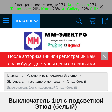
Спеццена после входа: 17%
AtlasDesign
17
%
Теплолюкс
,
20%
Kranz
28%
ArtGallery
32%
CHINT
КАТАЛОГ
После
авторизации
или
регистрации
Вам
сразу будут доступны цены со скидками
Главная
Розетки и выключатели Systeme
SE Этюд для накладного монтажа
Этюд белый
Выключатель 1кл с подсветкой Этюд (белый)
Выключатель 1кл с подсветкой
Этюд (белый)