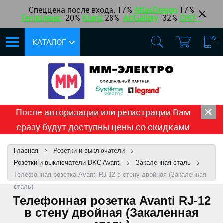
Спеццена после входа: 17%
AtlasDesign
17
%
Теплолюкс
,
20%
Kranz
28%
ArtGallery
32%
CHINT
КАТАЛОГ
После
авторизации
или
регистрации
Вам
сразу будут доступны цены со скидками
Главная
Розетки и выключатели
Розетки и выключатели DKC Avanti
Закаленная сталь
Телефонная розетка Avanti RJ-12 в стену двойная (Закаленная
сталь)
Телефонная розетка Avanti RJ-12
в стену двойная (Закаленная