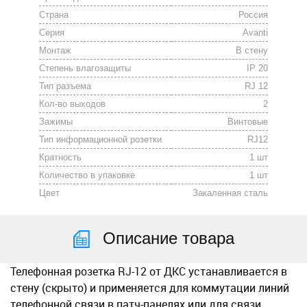
Страна
Россия
Серия
Avanti
Монтаж
В стену
Степень влагозащиты
IP 20
Тип разъема
RJ 12
Кол-во выходов
2
Зажимы
Винтовые
Тип информационной розетки
RJ12
Кратность
1 шт
Количество в упаковке
1 шт
Цвет
Закаленная сталь
Описание товара
Телефонная розетка RJ-12 от ДКС устанавливается в
стену (скрыто) и применяется для коммутации линий
телефонной связи в патч-панелях или для связи