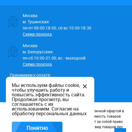
Москва
м. Тушинская:
пн-пт 09:00-18:00, сб-вс 10:00-18:30
Схема проезда
Москва
м. Белорусская:
пн-сб 10:00-21:00, вс.- выходной
Схема проезда
Принимаем к оплате:
Мы используем файлы cookie,
чтобы улучшить работу и
повысить эффективность сайта.
Продолжая просмотр, вы
соглашаетесь с их
использованием.
Согласие на
Данный информационный ресурс не является публичной офертой в
обработку персональных данных
соотв. со статьей 437 (п.2) ГК РФ. Наличие и стоимость товаров
уточняйте по телефону. Производители оставляют за собой право
изменять технические характеристики и внешний вид товаров без
Понятно