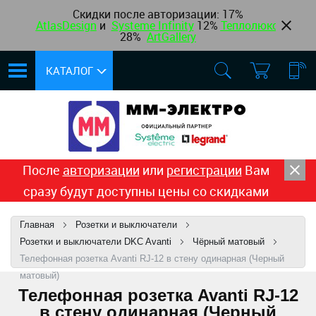
Скидки после авторизации:
17%
AtlasDesign
и
Systeme Infinity
12
%
Теплолюкс
,
28%
ArtGallery
КАТАЛОГ
После
авторизации
или
регистрации
Вам
сразу будут доступны цены со скидками
Главная
Розетки и выключатели
Розетки и выключатели DKC Avanti
Чёрный матовый
Телефонная розетка Avanti RJ-12 в стену одинарная (Черный
матовый)
Телефонная розетка Avanti RJ-12
в стену одинарная (Черный