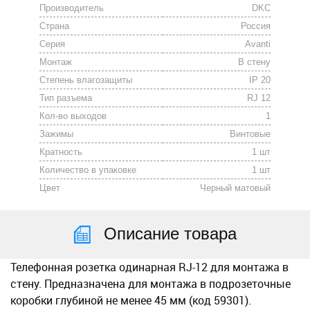
Производитель
DKC
Страна
Россия
Серия
Avanti
Монтаж
В стену
Степень влагозащиты
IP 20
Тип разъема
RJ 12
Кол-во выходов
1
Зажимы
Винтовые
Кратность
1 шт
Количество в упаковке
1 шт
Цвет
Черный матовый
Описание товара
Телефонная розетка одинарная RJ-12 для монтажа в
стену. Предназначена для монтажа в подрозеточные
коробки глубиной не менее 45 мм (код 59301).