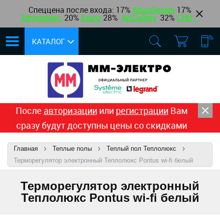
Спеццена после входа: 17%
AtlasDesign
17
%
Теплолюкс
,
20%
Kranz
28%
ArtGallery
32%
CHINT
КАТАЛОГ
После
авторизации
или
регистрации
Вам
сразу будут доступны цены со скидками
Главная
Теплые полы
Теплый пол Теплолюкс
Терморегулятор электронный Теплолюкс Pontus wi-fi белый
Терморегулятор электронный
Теплолюкс Pontus wi-fi белый