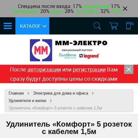
Спеццена после входа: 17%
AtlasDesign
17
%
Теплолюкс
,
20%
Kranz
28%
ArtGallery
32%
CHINT
КАТАЛОГ
После
авторизации
или
регистрации
Вам
сразу будут доступны цены со скидками
Главная
Электрика для дома и офиса
Удлинители и вилки
Удлинитель «Комфорт» 5 розеток с кабелем 1,5м
Удлинитель «Комфорт» 5 розеток
с кабелем 1,5м