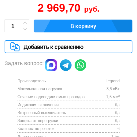
2 969,70
руб.
В корзину
Добавить к сравнению
Задать вопрос:
Производитель
Legrand
Максимальная нагрузка
3,5 кВт
Сечение подсоединяемых проводов
1,5 мм²
Индикация включения
Да
Встроенный выключатель
Да
Защита от перегрузки
Да
Количество розеток
6
Длина провода
1,5м