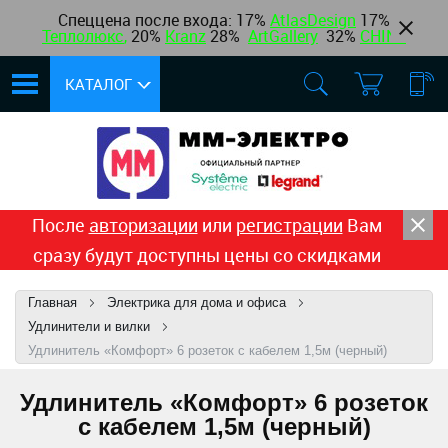
Спеццена после входа: 17%
AtlasDesign
17
%
Теплолюкс
,
20%
Kranz
28%
ArtGallery
32%
CHINT
КАТАЛОГ
После
авторизации
или
регистрации
Вам
сразу будут доступны цены со скидками
Главная
Электрика для дома и офиса
Удлинители и вилки
Удлинитель «Комфорт» 6 розеток с кабелем 1,5м (черный)
Удлинитель «Комфорт» 6 розеток
с кабелем 1,5м (черный)