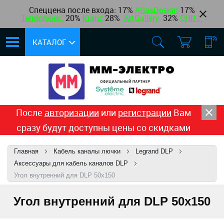
Спеццена после входа: 17%
AtlasDesign
17
%
Теплолюкс
,
20%
Kranz
28%
ArtGallery
32%
CHINT
КАТАЛОГ
После
авторизации
или
регистрации
Вам
сразу будут доступны цены со скидками
Главная
Кабель каналы лючки
Legrand DLP
Аксессуары для кабель каналов DLP
Угол внутренний для DLP 50х150
Угол внутренний для DLP 50х150