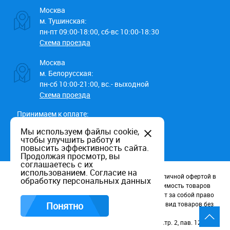
Москва
м. Тушинская:
пн-пт 09:00-18:00, сб-вс 10:00-18:30
Схема проезда
Москва
м. Белорусская:
пн-сб 10:00-21:00, вс.- выходной
Схема проезда
Принимаем к оплате:
Мы используем файлы cookie,
чтобы улучшить работу и
повысить эффективность сайта.
Продолжая просмотр, вы
соглашаетесь с их
использованием.
Согласие на
Данный информационный ресурс не является публичной офертой в
обработку персональных данных
соотв. со статьей 437 (п.2) ГК РФ. Наличие и стоимость товаров
уточняйте по телефону. Производители оставляют за собой право
изменять технические характеристики и внешний вид товаров без
Понятно
предварительного уведомления.
Россия, Москва, Волоколамское шоссе, д. 116, стр. 2, пав. 123.