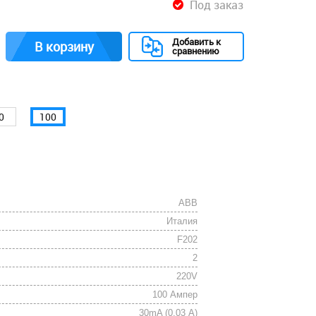
Под заказ
Добавить к
В корзину
сравнению
0
100
АВВ
Италия
F202
2
220V
100 Ампер
30mA (0.03 А)