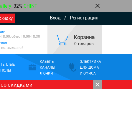
allery
32%
CHINT
Вход
/
Регистрация
скидку
ая:
Корзина
-18:00, сб-вс 10:00-18:30
ская
0 товаров
0 вс.-выходной
КАБЕЛЬ
ЭЛЕКТРИКА
ТЕПЛЫЕ
КАНАЛЫ
ДЛЯ ДОМА
ПОЛЫ
ЛЮЧКИ
И ОФИСА
 со скидками