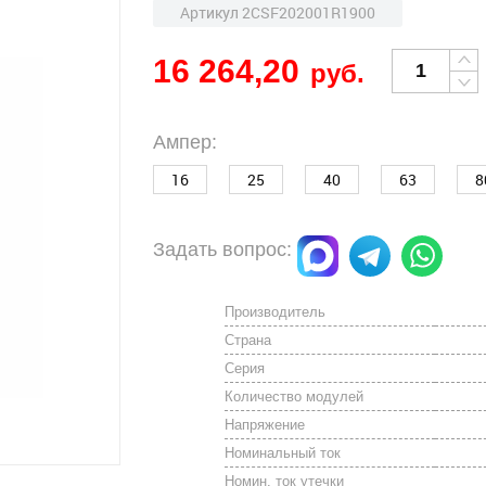
Артикул 2CSF202001R1900
16 264,20
руб.
Ампер:
16
25
40
63
8
Задать вопрос:
Производитель
Страна
Серия
Количество модулей
Напряжение
Номинальный ток
Номин. ток утечки