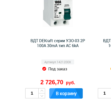
ВДТ DEKraft серии УЗО-03 2P
ВДТ
100A 30mA тип AC 6kA
1
Артикул 14212DEK
Под заказ
2 726,70
руб.
В корзину