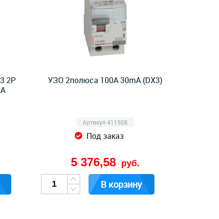
3 2P
УЗО 2полюса 100А 30mA (DX3)
kA
Артикул 411508
Под заказ
5 376,58
руб.
В корзину