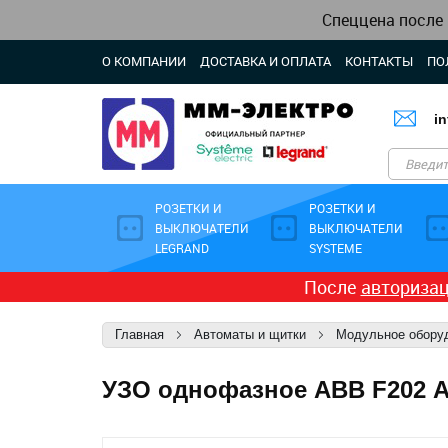
Спеццена после
О КОМПАНИИ
ДОСТАВКА И ОПЛАТА
КОНТАКТЫ
ПО
i
РОЗЕТКИ И
РОЗЕТКИ И
ВЫКЛЮЧАТЕЛИ
ВЫКЛЮЧАТЕЛИ
LEGRAND
SYSTEME
После
авториза
Главная
Автоматы и щитки
Модульное обору
УЗО однофазное ABB F202 