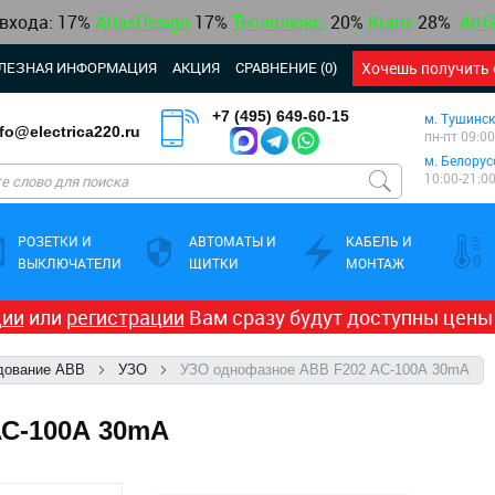
 входа: 17%
AtlasDesign
17
%
Теплолюкс
,
20%
Kranz
28%
ArtG
ЛЕЗНАЯ ИНФОРМАЦИЯ
АКЦИЯ
СРАВНЕНИЕ (0)
Хочешь получить 
+7 (495) 649-60-15
м. Тушинск
nfo@electrica220.ru
пн-пт 09:00
м. Белорус
10:00-21:0
РОЗЕТКИ И
АВТОМАТЫ И
КАБЕЛЬ И
ВЫКЛЮЧАТЕЛИ
ЩИТКИ
МОНТАЖ
ции
или
регистрации
Вам сразу будут доступны цены
дование ABB
УЗО
УЗО однофазное ABB F202 АС-100А 30mA
АС-100А 30mA