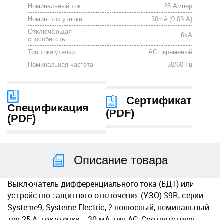
Номинальный ток
25 Ампер
Номин. ток утечки
30mA (0.03 А)
Отключающая
6kА
способность
Тип тока утечки
АС переменый
Номинальная частота
50/60 Гц
Сертификат
Спецификация
(
PDF
)
(
PDF
)
Описание товара
Выключатель дифференциального тока (ВДТ) или
устройство защитного отключения (УЗО) S9R, серии
Systeme9, Systeme Electric, 2-полюсный, номинальный
ток 25 А, ток утечки = 30 мА, тип AC. Соответствует