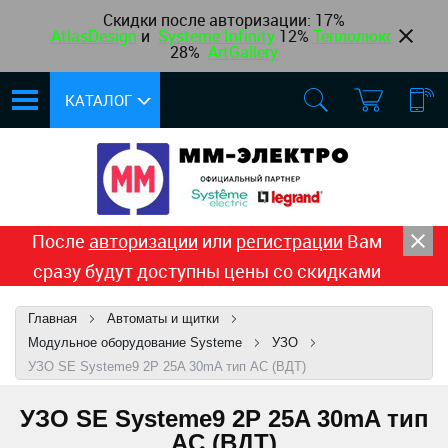
Скидки после авторизации:
17%
AtlasDesign
и
Systeme Infinity
12
%
Теплолюкс
,
28%
ArtGallery
КАТАЛОГ
После
авторизации
или
регистрации
Вам
сразу будут доступны цены со скидками
Главная
Автоматы и щитки
Модульное оборудование Systeme
УЗО
УЗО SE Systeme9 2P 25A 30mA тип AC (ВДТ)
УЗО SE Systeme9 2P 25A 30mA тип
AC (ВДТ)