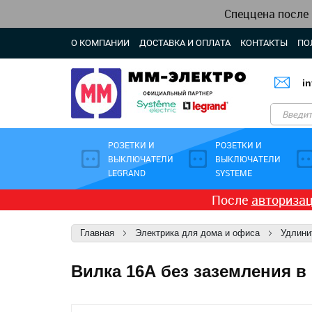
Спеццена после
О КОМПАНИИ
ДОСТАВКА И ОПЛАТА
КОНТАКТЫ
ПО
i
РОЗЕТКИ И
РОЗЕТКИ И
ВЫКЛЮЧАТЕЛИ
ВЫКЛЮЧАТЕЛИ
LEGRAND
SYSTEME
После
авториза
Главная
Электрика для дома и офиса
Удлини
Вилка 16А без заземления в