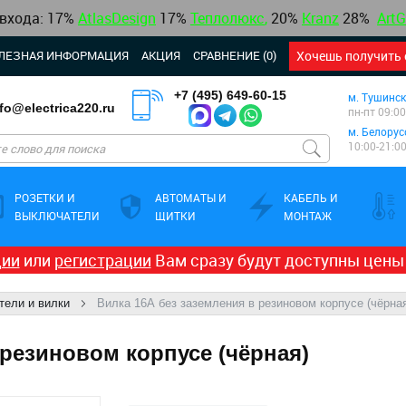
 входа: 17%
AtlasDesign
17
%
Теплолюкс
,
20%
Kranz
28%
ArtG
ЛЕЗНАЯ ИНФОРМАЦИЯ
АКЦИЯ
СРАВНЕНИЕ (0)
Хочешь получить 
+7 (495) 649-60-15
м. Тушинск
nfo@electrica220.ru
пн-пт 09:00
м. Белорус
10:00-21:0
РОЗЕТКИ И
АВТОМАТЫ И
КАБЕЛЬ И
ВЫКЛЮЧАТЕЛИ
ЩИТКИ
МОНТАЖ
ции
или
регистрации
Вам сразу будут доступны цены
тели и вилки
Вилка 16А без заземления в резиновом корпусе (чёрна
 резиновом корпусе (чёрная)