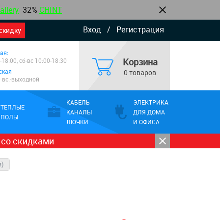
allery
32%
CHINT
Вход
/
Регистрация
скидку
ая:
Корзина
-18:00, сб-вс 10:00-18:30
ская
0 товаров
0 вс.-выходной
КАБЕЛЬ
ЭЛЕКТРИКА
ТЕПЛЫЕ
КАНАЛЫ
ДЛЯ ДОМА
ПОЛЫ
ЛЮЧКИ
И ОФИСА
 со скидками
я)