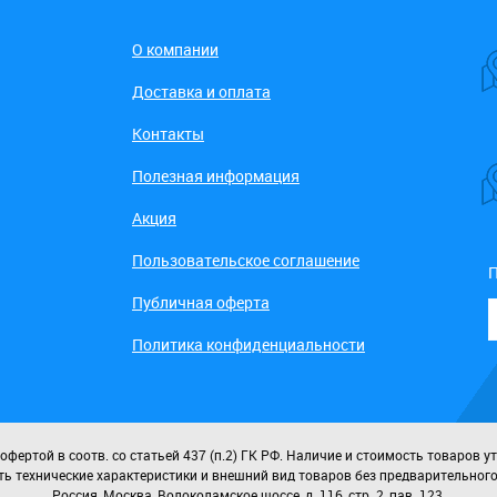
О компании
Доставка и оплата
Контакты
Полезная информация
Акция
Пользовательское соглашение
П
Публичная оферта
Политика конфиденциальности
ертой в соотв. со статьей 437 (п.2) ГК РФ. Наличие и стоимость товаров у
ь технические характеристики и внешний вид товаров без предварительног
Россия, Москва, Волоколамское шоссе, д. 116, стр. 2, пав. 123.