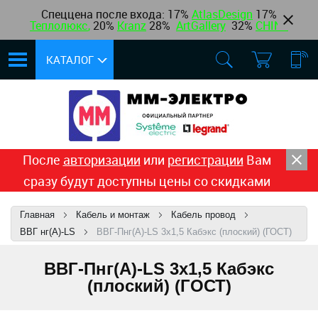
Спеццена после входа: 17%
AtlasDesign
17
%
Теплолюкс
,
20%
Kranz
28%
ArtGallery
32%
CHINT
КАТАЛОГ
После
авторизации
или
регистрации
Вам
сразу будут доступны цены со скидками
Главная
Кабель и монтаж
Кабель провод
ВВГ нг(А)-LS
ВВГ-Пнг(А)-LS 3x1,5 Кабэкс (плоский) (ГОСТ)
ВВГ-Пнг(А)-LS 3x1,5 Кабэкс
(плоский) (ГОСТ)