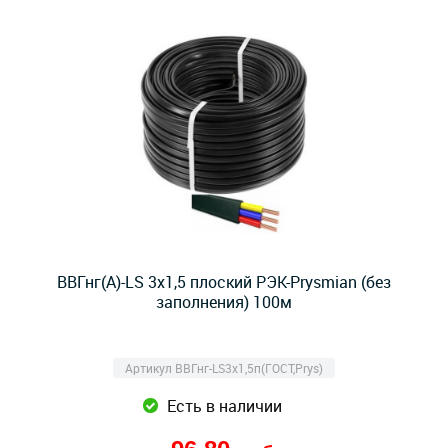
ВВГнг(А)-LS 3х1,5 плоский РЭК-Prysmian (без
заполнения) 100м
Артикул ВВГнг-LS3х1,5п(ГОСТ,Prys)
Есть в наличии