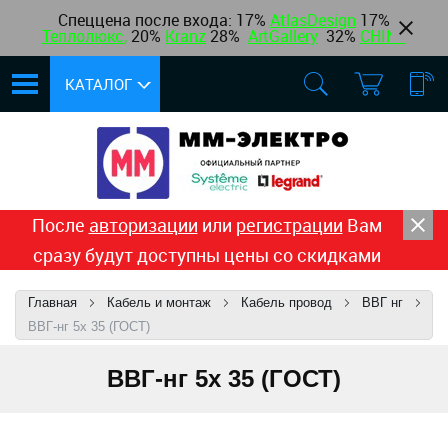
Спеццена после входа: 17%
AtlasDesign
17
%
Теплолюкс
,
20%
Kranz
28%
ArtGallery
32%
CHINT
КАТАЛОГ
После
авторизации
или
регистрации
Вам
сразу будут доступны цены со скидками
Главная
Кабель и монтаж
Кабель провод
ВВГ нг
ВВГ-нг 5x 35 (ГОСТ)
ВВГ-нг 5x 35 (ГОСТ)