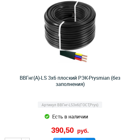
ВВГнг(А)-LS 3х6 плоский РЭК-Prysmian (без
заполнения)
Артикул ВВГнг-LS3х6(ГОСТ,Prys)
Есть в наличии
390,50
руб.