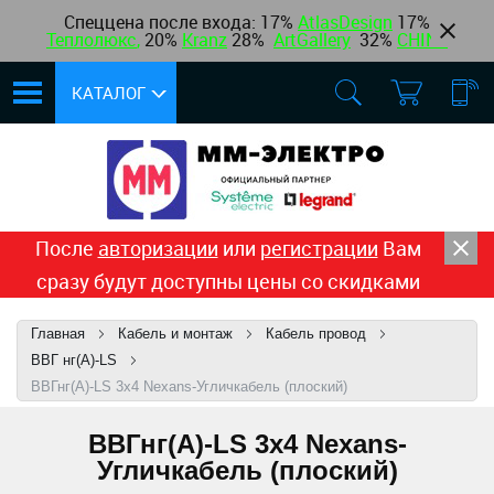
Спеццена после входа: 17%
AtlasDesign
17
%
Теплолюкс
,
20%
Kranz
28%
ArtGallery
32%
CHINT
КАТАЛОГ
После
авторизации
или
регистрации
Вам
сразу будут доступны цены со скидками
Главная
Кабель и монтаж
Кабель провод
ВВГ нг(А)-LS
ВВГнг(А)-LS 3х4 Nexans-Угличкабель (плоский)
ВВГнг(А)-LS 3х4 Nexans-
Угличкабель (плоский)