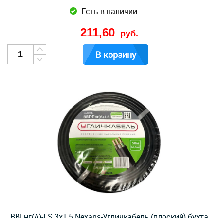
Есть в наличии
211,60
руб.
В корзину
ВВГнг(А)-LS 3х1,5 Nexans-Угличкабель (плоский) бухта