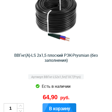
ВВГнг(А)-LS 2х1,5 плоский РЭК-Prysmian (без
заполнения)
Артикул ВВГнг-LS2х1,5п(ГОСТ,Prys)
Есть в наличии
64,90
руб.
В корзину