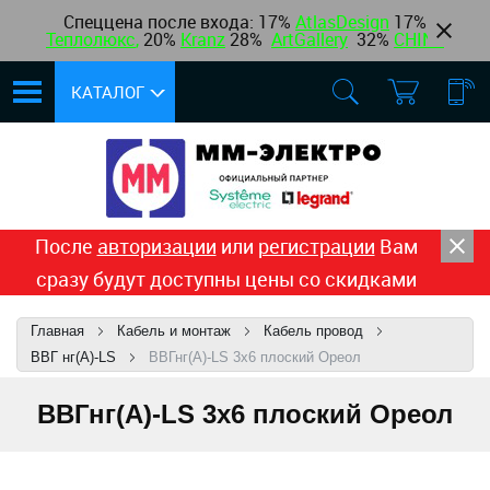
Спеццена после входа: 17%
AtlasDesign
17
%
Теплолюкс
,
20%
Kranz
28%
ArtGallery
32%
CHINT
КАТАЛОГ
После
авторизации
или
регистрации
Вам
сразу будут доступны цены со скидками
Главная
Кабель и монтаж
Кабель провод
ВВГ нг(А)-LS
ВВГнг(А)-LS 3х6 плоский Ореол
ВВГнг(А)-LS 3х6 плоский Ореол