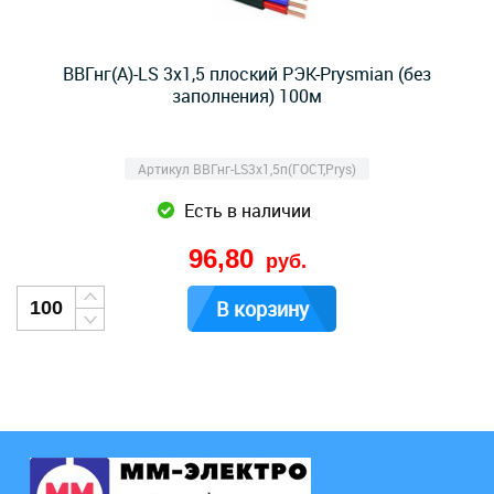
ВВГнг(А)-LS 3х1,5 плоский РЭК-Prysmian (без
заполнения) 100м
Артикул ВВГнг-LS3х1,5п(ГОСТ,Prys)
Есть в наличии
96,80
руб.
В корзину