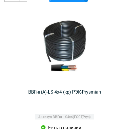
ВВГнг(А)-LS 4х4 (кр) РЭК-Prysmian
Артикул ВВГнг-LS4х4(ГОСТ,Prys)
Есть в наличии