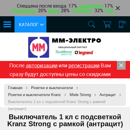
Спеццена после входа: 17%
AtlasDesign
17
%
Теплолюкс
,
20%
Kranz
28%
ArtGallery
32%
CHINT
КАТАЛОГ
После
авторизации
или
регистрации
Вам
сразу будут доступны цены со скидками
Главная
Розетки и выключатели
Розетки и выключатели Kranz
Miele Strong
Антрацит
Выключатель 1 кл с подсветкой Kranz Strong c рамкой
(антрацит)
Выключатель 1 кл с подсветкой
Kranz Strong c рамкой (антрацит)