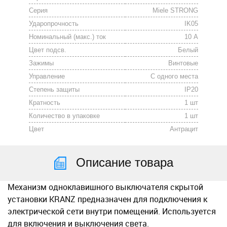
Серия
Miele STRONG
Ударопрочность
IK05
Номинальный (макс.) ток
10 А
Цвет подсв.
Белый
Зажимы
Винтовые
Управление
С одного места
Степень защиты
IP20
Кратность
1 шт
Количество в упаковке
1 шт
Цвет
Антрацит
Описание товара
Меxанизм одноклавишного выключателя скрытой
установки KRANZ предназначен для подключения к
электрической сети внутри помещений. Используется
для включения и выключения света.