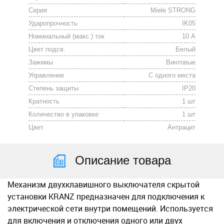
Серия
Miele STRONG
Ударопрочность
IK05
Номинальный (макс.) ток
10 А
Цвет подсв.
Белый
Зажимы
Винтовые
Управление
С одного места
Степень защиты
IP20
Кратность
1 шт
Количество в упаковке
1 шт
Цвет
Антрацит
Описание товара
Меxанизм двуxклавишного выключателя скрытой
установки KRANZ предназначен для подключения к
электрической сети внутри помещений. Используется
для включения и отключения одного или двуx