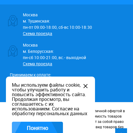
Москва
м. Тушинская:
пн-пт 09:00-18:00, сб-вс 10:00-18:30
Схема проезда
Москва
м. Белорусская:
пн-сб 10:00-21:00, вс.- выходной
Схема проезда
Принимаем к оплате:
Мы используем файлы cookie,
чтобы улучшить работу и
повысить эффективность сайта.
Продолжая просмотр, вы
соглашаетесь с их
использованием.
Согласие на
Данный информационный ресурс не является публичной офертой в
обработку персональных данных
соотв. со статьей 437 (п.2) ГК РФ. Наличие и стоимость товаров
уточняйте по телефону. Производители оставляют за собой право
изменять технические характеристики и внешний вид товаров без
Понятно
предварительного уведомления.