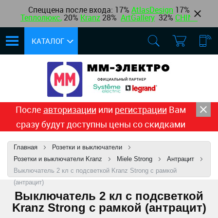
Спеццена после входа: 17%
AtlasDesign
17
%
Теплолюкс
,
20%
Kranz
28%
ArtGallery
32%
CHINT
КАТАЛОГ
После
авторизации
или
регистрации
Вам
сразу будут доступны цены со скидками
Главная
Розетки и выключатели
Розетки и выключатели Kranz
Miele Strong
Антрацит
Выключатель 2 кл с подсветкой Kranz Strong c рамкой
(антрацит)
Выключатель 2 кл с подсветкой
Kranz Strong c рамкой (антрацит)