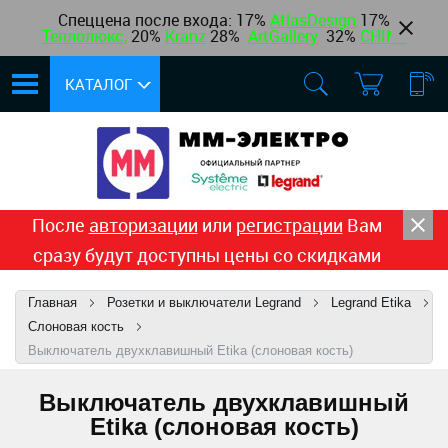
Спеццена после входа: 17%
AtlasDesign
17
%
Теплолюкс
,
20%
Kranz
28%
ArtGallery
32%
CHINT
КАТАЛОГ
После
авторизации
или
регистрации
Вам
сразу будут доступны цены со скидками
Главная
Розетки и выключатели Legrand
Legrand Etika
Слоновая кость
Выключатель двухклавишный Etika (слоновая кость)
Выключатель двухклавишный
Etika (слоновая кость)