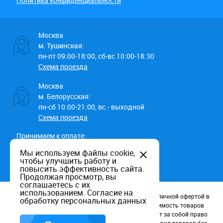
Политика конфиденциальности
Москва
м. Тушинская:
пн-пт 09:00-18:00, сб-вс 10:00-18:30
Схема проезда
Москва
м. Белорусская:
пн-сб 10:00-21:00, вс.- выходной
Схема проезда
Принимаем к оплате:
Мы используем файлы cookie,
чтобы улучшить работу и
повысить эффективность сайта.
Продолжая просмотр, вы
соглашаетесь с их
использованием.
Согласие на
Данный информационный ресурс не является публичной офертой в
обработку персональных данных
соотв. со статьей 437 (п.2) ГК РФ. Наличие и стоимость товаров
уточняйте по телефону. Производители оставляют за собой право