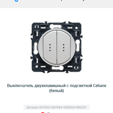
Выключатель двухклавишный с подсветкой Celiane
(белый)
Артикул 067002+067684+068004+080251