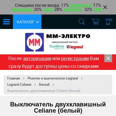
Спеццена после входа: 17%
AtlasDesign
17
%
Теплолюкс
,
20%
Kranz
28%
ArtGallery
32%
CHINT
КАТАЛОГ
После
авторизации
или
регистрации
Вам
сразу будут доступны цены со скидками
Главная
Розетки и выключатели Legrand
Legrand Celiane
Белый
Выключатель двухклавишный Celiane (белый)
Выключатель двухклавишный
Celiane (белый)