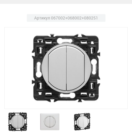
Артикул 067002+068002+080251