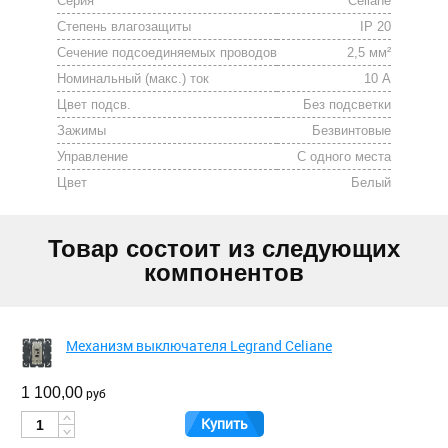
Серия
Celiane
Степень влагозащиты
IP 20
Сечение подсоединяемых проводов
2,5 мм²
Номинальный (макс.) ток
10 А
Цвет подсв.
Без подсветки
Зажимы
Безвинтовые
Управление
С одного места
Цвет
Белый
Товар состоит из следующих
компонентов
Механизм выключателя Legrand Celiane
1 100,00
руб
Купить