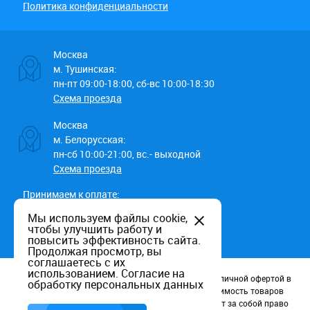
Политика конфиденциальности
Москва
м. Тушинская:
пн-пт 09:00-18:00, сб-вс 10:00-18:30
Схема проезда
Москва
м. Белорусская:
пн-сб 10:00-21:00, вс.- выходной
Схема проезда
Принимаем к оплате:
Мы используем файлы cookie,
чтобы улучшить работу и
повысить эффективность сайта.
Продолжая просмотр, вы
соглашаетесь с их
использованием.
Согласие на
Данный информационный ресурс не является публичной офертой в
обработку персональных данных
соотв. со статьей 437 (п.2) ГК РФ. Наличие и стоимость товаров
уточняйте по телефону. Производители оставляют за собой право