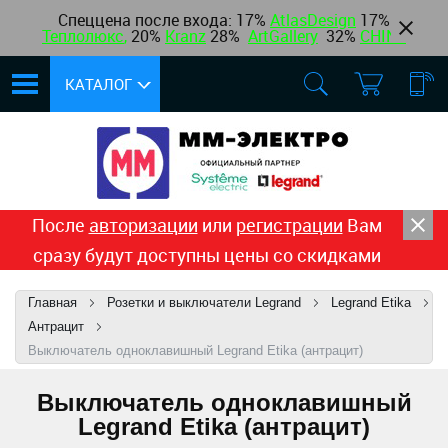
Спеццена после входа: 17%
AtlasDesign
17
%
Теплолюкс
,
20%
Kranz
28%
ArtGallery
32%
CHINT
КАТАЛОГ
После
авторизации
или
регистрации
Вам
сразу будут доступны цены со скидками
Главная
Розетки и выключатели Legrand
Legrand Etika
Антрацит
Выключатель одноклавишный Legrand Etika (антрацит)
Выключатель одноклавишный
Legrand Etika (антрацит)