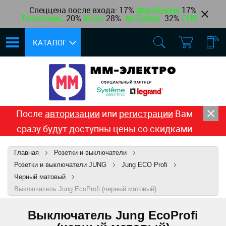
Спеццена после входа: 17%
AtlasDesign
17
%
Теплолюкс
,
20%
Kranz
28%
ArtGallery
32%
CHINT
КАТАЛОГ
После
авторизации
или
регистрации
Вам
сразу будут доступны цены со скидками
Главная
Розетки и выключатели
Розетки и выключатели JUNG
Jung ECO Profi
Черный матовый
Выключатель Jung EcoProfi (черный матовый)
Выключатель Jung EcoProfi