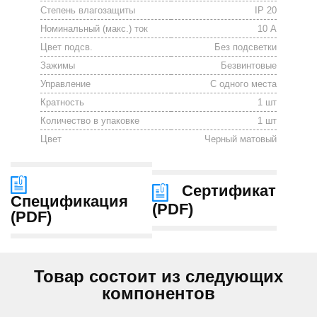
Степень влагозащиты
IP 20
Номинальный (макс.) ток
10 А
Цвет подсв.
Без подсветки
Зажимы
Безвинтовые
Управление
С одного места
Кратность
1 шт
Количество в упаковке
1 шт
Цвет
Черный матовый
Сертификат
Спецификация
(
PDF
)
(
PDF
)
Товар состоит из следующих
компонентов