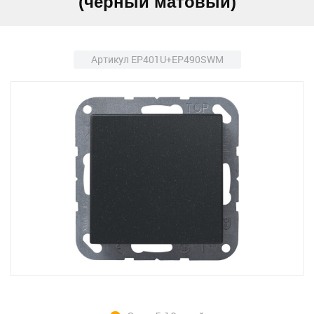
(черный матовый)
Артикул EP401U+EP490SWM