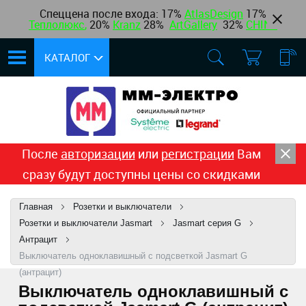
Спеццена после входа: 17%
AtlasDesign
17
%
Теплолюкс
,
20%
Kranz
28%
ArtGallery
32%
CHINT
КАТАЛОГ
После
авторизации
или
регистрации
Вам
сразу будут доступны цены со скидками
Главная
Розетки и выключатели
Розетки и выключатели Jasmart
Jasmart серия G
Антрацит
Выключатель одноклавишный с подсветкой Jasmart G
(антрацит)
Выключатель одноклавишный с