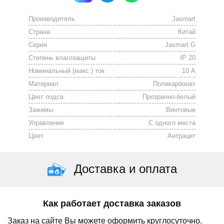
Производитель
Jasmart
Страна
Китай
Серия
Jasmart G
Степень влагозащиты
IP 20
Номинальный (макс.) ток
10 А
Материал
Поликарбонат
Цвет подсв.
Прозрачно-белый
Зажимы
Винтовые
Управление
С одного места
Цвет
Антрацит
Доставка и оплата
Как работает доставка заказов
Заказ на сайте Вы можете оформить круглосуточно.