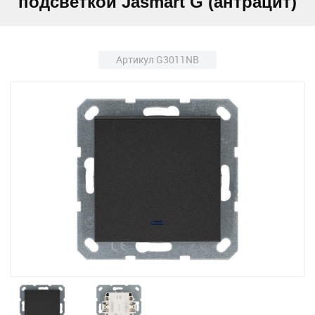
подсветкой Jasmart G (антрацит)
Артикул G3011NB